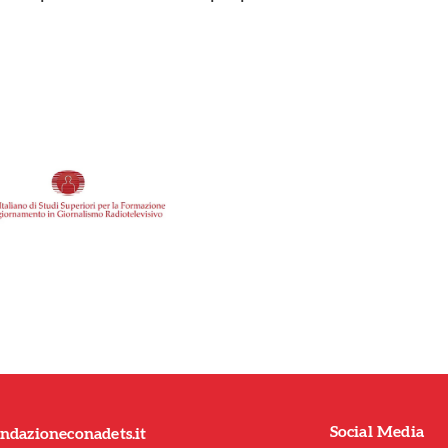
Social Media
ndazioneconadets.it