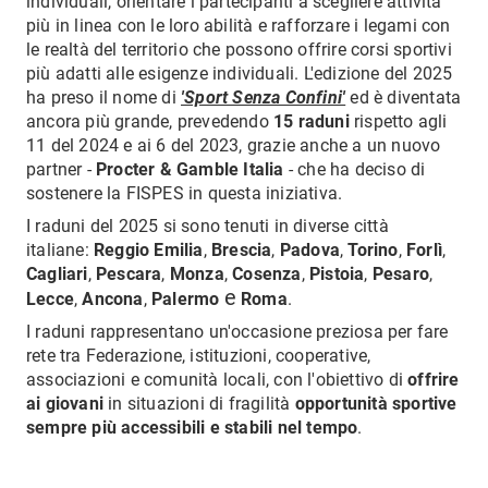
individuali, orientare i partecipanti a scegliere attività
più in linea con le loro abilità e rafforzare i legami con
le realtà del territorio che possono offrire corsi sportivi
più adatti alle esigenze individuali. L'edizione del 2025
ha preso il nome di
'Sport Senza Confini'
ed è diventata
ancora più grande, prevedendo
15 raduni
rispetto agli
11 del 2024 e ai 6 del 2023, grazie anche a un nuovo
partner -
Procter & Gamble Italia
- che ha deciso di
sostenere la FISPES in questa iniziativa.
I raduni del 2025 si sono tenuti in diverse città
italiane:
Reggio Emilia
,
Brescia
,
Padova
,
Torino
,
Forlì
,
Cagliari
,
Pescara
,
Monza
,
Cosenza
,
Pistoia
,
Pesaro
,
e
Lecce
,
Ancona
,
Palermo
Roma
.
I raduni rappresentano un'occasione preziosa per fare
rete tra Federazione, istituzioni, cooperative,
associazioni e comunità locali, con l'obiettivo di
offrire
ai giovani
in situazioni di fragilità
opportunità sportive
sempre più accessibili e stabili nel tempo
.